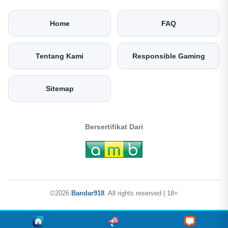
Home
FAQ
Tentang Kami
Responsible Gaming
Sitemap
Bersertifikat Dari
©2026
Bandar918
. All rights reserved | 18+