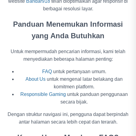
website
Bandar918
telah dioptimalkan agar responsif di
berbagai resolusi layar.
Panduan Menemukan Informasi
yang Anda Butuhkan
Untuk mempermudah pencarian informasi, kami telah
menyediakan beberapa halaman penting:
FAQ
untuk pertanyaan umum.
About Us
untuk mengenal latar belakang dan
komitmen platform.
Responsible Gaming
untuk panduan penggunaan
secara bijak.
Dengan struktur navigasi ini, pengguna dapat berpindah
antar halaman secara lebih cepat dan terarah.